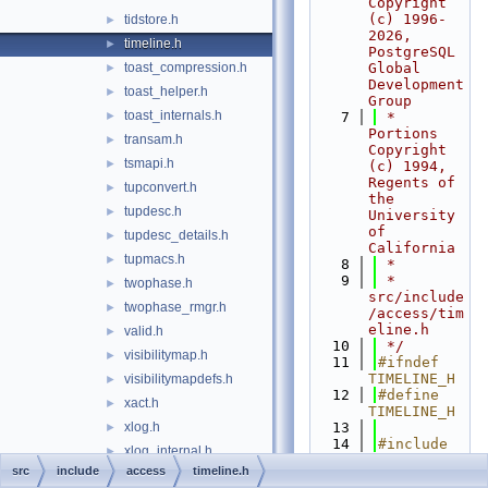
Copyright 
(c) 1996-
tidstore.h
►
2026, 
timeline.h
►
PostgreSQL 
toast_compression.h
Global 
►
Development 
toast_helper.h
►
Group
toast_internals.h
►
    7
 * 
Portions 
transam.h
►
Copyright 
tsmapi.h
►
(c) 1994, 
Regents of 
tupconvert.h
►
the 
tupdesc.h
►
University 
of 
tupdesc_details.h
►
California
tupmacs.h
►
    8
 *
    9
 * 
twophase.h
►
src/include
twophase_rmgr.h
►
/access/tim
eline.h
valid.h
►
   10
 */
visibilitymap.h
►
   11
#ifndef 
TIMELINE_H
visibilitymapdefs.h
►
   12
#define 
xact.h
►
TIMELINE_H
xlog.h
   13
►
   14
#include 
xlog_internal.h
►
"
access/xlo
src
include
access
timeline.h
xlogarchive.h
►
gdefs.h
"