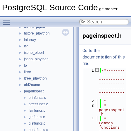
earthdistance
►
PostgreSQL Source Code
file_fdw
►
git master
fuzzystrmatch
►
Toggle main menu visibility
hstore
►
hstore_plperl
►
hstore_plpython
►
pageinspect.h
intarray
►
isn
►
Go to the
jsonb_plperl
►
documentation of this
jsonb_plpython
►
file.
lo
►
    1
/*--------
ltree
►
-----------
ltree_plpython
►
-----------
-----------
oid2name
►
-----------
pageinspect
▼
-----------
----------
brinfuncs.c
►
    2
 *
btreefuncs.c
►
    3
 * 
pageinspect
fsmfuncs.c
►
.h
ginfuncs.c
►
    4
 *    
Common 
gistfuncs.c
►
functions 
hashfuncs.c
►