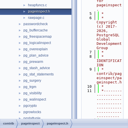
for 
pageinspect
heapfuncs.c
►
.
pageinspect.h
►
    5
 *
rawpage.c
    6
 * 
►
Copyright 
passwordcheck
►
(c) 2017-
pg_buffercache
►
2026, 
PostgreSQL 
pg_freespacemap
►
Global 
pg_logicalinspect
►
Development 
Group
pg_overexplain
►
    7
 *
pg_plan_advice
►
    8
 * 
IDENTIFICAT
pg_prewarm
►
ION
pg_stash_advice
►
    9
 *    
contrib/pag
pg_stat_statements
►
einspect/pa
pg_surgery
►
geinspect.h
   10
 *
pg_trgm
►
   11
 *--------
pg_visibility
►
-----------
-----------
pg_walinspect
►
-----------
pgcrypto
►
-----------
pgrowlocks
-----------
►
----------
pgstattuple
►
   12
 */
contrib
pageinspect
pageinspect.h
postgres_fdw
►
   13
#ifndef 