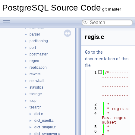
lib
►
PostgreSQL Source Code
libpq
►
git master
main
►
Toggle main menu visibility
nodes
►
optimizer
►
parser
►
regis.c
partitioning
►
port
►
Go to the
postmaster
►
documentation of this
regex
►
file.
replication
►
    1
/*--------
rewrite
►
-----------
snowball
►
-----------
-----------
statistics
►
-----------
storage
►
-----------
----------
tcop
►
    2
 *
tsearch
▼
    3
 * regis.c
    4
 *      
dict.c
►
Fast regex 
dict_ispell.c
►
subset
    5
 *
dict_simple.c
►
    6
 * 
dict_synonym.c
►