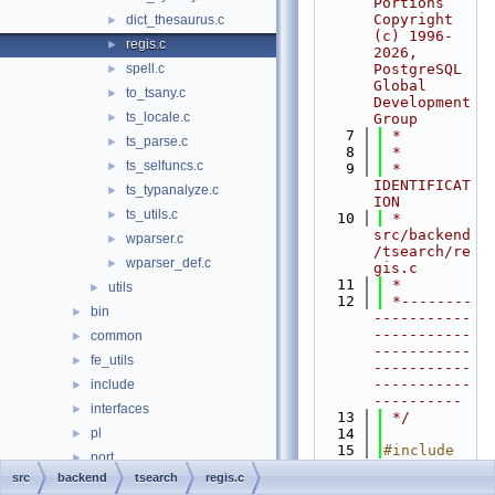
Portions 
Copyright 
dict_thesaurus.c
►
(c) 1996-
regis.c
►
2026, 
spell.c
PostgreSQL 
►
Global 
to_tsany.c
►
Development 
ts_locale.c
►
Group
    7
 *
ts_parse.c
►
    8
 *
ts_selfuncs.c
►
    9
 * 
IDENTIFICAT
ts_typanalyze.c
►
ION
ts_utils.c
►
   10
 *    
src/backend
wparser.c
►
/tsearch/re
wparser_def.c
►
gis.c
   11
 *
utils
►
   12
 *--------
bin
►
-----------
-----------
common
►
-----------
fe_utils
►
-----------
-----------
include
►
----------
interfaces
►
   13
 */
pl
   14
►
   15
#include 
port
►
"
postgres.h
src
backend
tsearch
regis.c
test
►
"