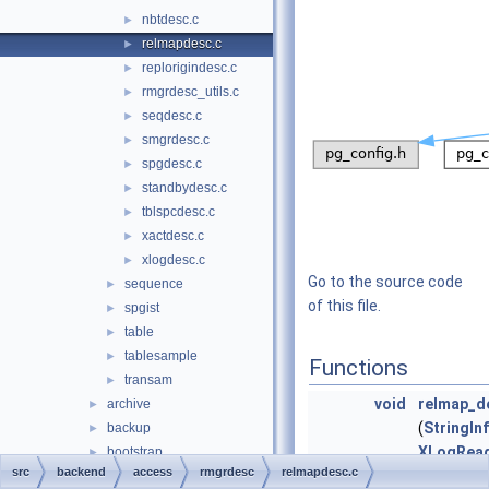
nbtdesc.c
►
relmapdesc.c
►
replorigindesc.c
►
rmgrdesc_utils.c
►
seqdesc.c
►
smgrdesc.c
►
spgdesc.c
►
standbydesc.c
►
tblspcdesc.c
►
xactdesc.c
►
xlogdesc.c
►
Go to the source code
sequence
►
of this file.
spgist
►
table
►
tablesample
►
Functions
transam
►
void
relmap_d
archive
►
(
StringIn
backup
►
XLogRead
bootstrap
►
src
backend
access
rmgrdesc
relmapdesc.c
*record)
catalog
►