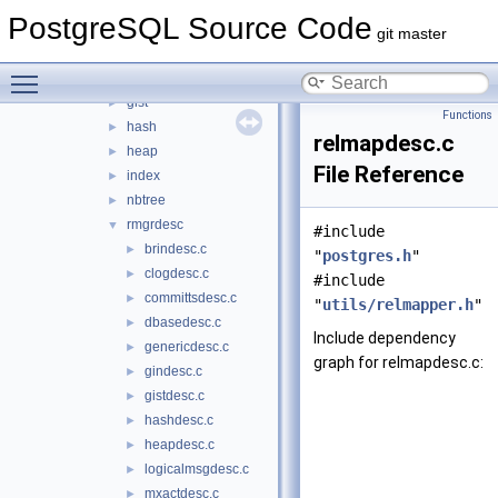
access
▼
PostgreSQL Source Code
brin
►
git master
common
►
Toggle main menu visibility
gin
►
gist
►
Functions
hash
►
relmapdesc.c
heap
►
File Reference
index
►
nbtree
►
rmgrdesc
▼
#include
brindesc.c
►
"
postgres.h
"
clogdesc.c
►
#include
committsdesc.c
►
"
utils/relmapper.h
"
dbasedesc.c
►
Include dependency
genericdesc.c
►
graph for relmapdesc.c:
gindesc.c
►
gistdesc.c
►
hashdesc.c
►
heapdesc.c
►
logicalmsgdesc.c
►
mxactdesc.c
►