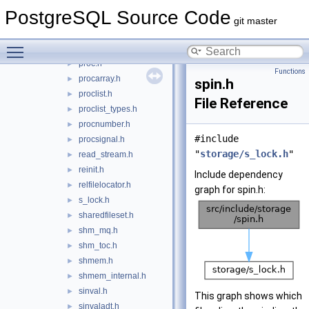
pg_shmem.h
►
PostgreSQL Source Code
pmsignal.h
►
git master
predicate.h
►
Toggle main menu visibility
predicate_internals.h
►
proc.h
►
Functions
procarray.h
►
spin.h
proclist.h
►
File Reference
proclist_types.h
►
procnumber.h
►
#include
procsignal.h
►
"
storage/s_lock.h
"
read_stream.h
►
reinit.h
►
Include dependency
relfilelocator.h
►
graph for spin.h:
s_lock.h
►
sharedfileset.h
►
shm_mq.h
►
shm_toc.h
►
shmem.h
►
shmem_internal.h
►
sinval.h
►
This graph shows which
sinvaladt.h
►