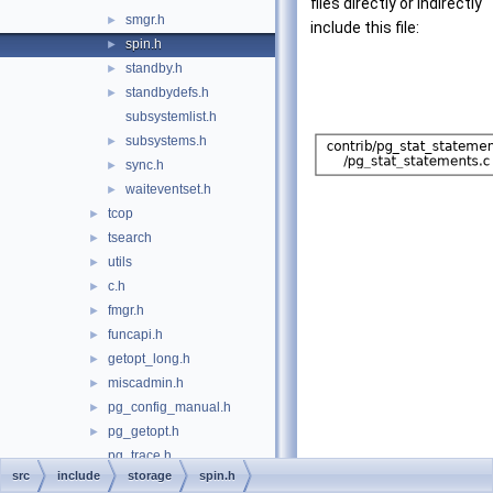
files directly or indirectly
smgr.h
►
include this file:
spin.h
►
standby.h
►
standbydefs.h
►
subsystemlist.h
subsystems.h
►
sync.h
►
waiteventset.h
►
tcop
►
tsearch
►
utils
►
c.h
►
fmgr.h
►
funcapi.h
►
getopt_long.h
►
miscadmin.h
►
pg_config_manual.h
►
pg_getopt.h
►
pg_trace.h
src
include
storage
spin.h
pgstat.h
►