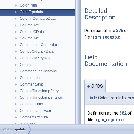
ColorTrgm
►
Detailed
ColorTrgmInfo
►
Description
ColumnCompareData
►
ColumnDef
►
Definition at line
375
of
ColumnIOData
►
file
trgm_regexp.c
.
ColumnRef
►
CombinationGenerator
►
ComboCidEntryData
►
Field
ComboCidKeyData
►
Documentation
Command
►
CommandTagBehavior
►
CommentItem
►
arcs
CommentStmt
►
◆
CommitTimestampEntry
►
List
* ColorTrgmInfo::ar
CommitTimestampShared
►
CommonEntry
►
CommonTableExpr
►
Definition at line
382
of
CompactAttribute
►
file
trgm_regexp.c
.
company
►
ColorTrgmInfo
Referenced by
compare_context
►