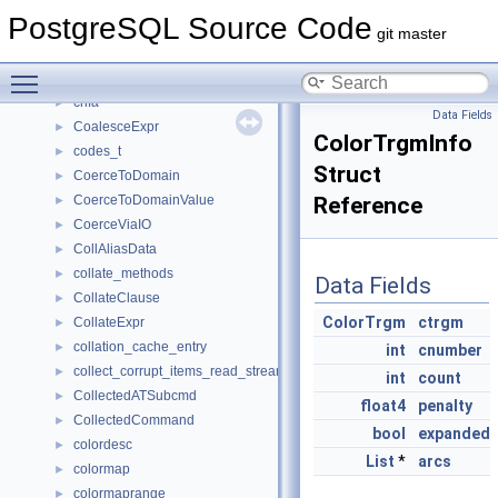
ClusterParams
►
PostgreSQL Source Code
CMPDAffix
►
git master
cmpEntriesArg
►
Toggle main menu visibility
cname
►
cnfa
►
Data Fields
CoalesceExpr
►
ColorTrgmInfo
codes_t
►
Struct
CoerceToDomain
►
CoerceToDomainValue
Reference
►
CoerceViaIO
►
CollAliasData
►
collate_methods
►
Data Fields
CollateClause
►
ColorTrgm
ctrgm
CollateExpr
►
collation_cache_entry
►
int
cnumber
collect_corrupt_items_read_stream_private
►
int
count
CollectedATSubcmd
►
float4
penalty
CollectedCommand
►
bool
expanded
colordesc
►
List
*
arcs
colormap
►
colormaprange
►