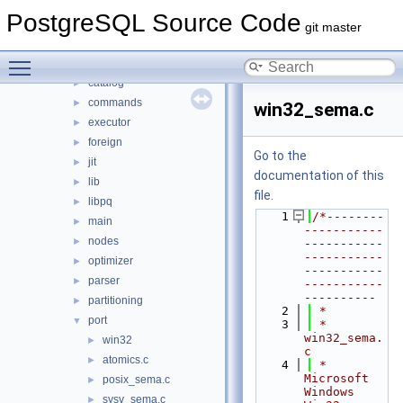
access
►
PostgreSQL Source Code
archive
►
git master
backup
►
Toggle main menu visibility
bootstrap
►
catalog
►
commands
►
win32_sema.c
executor
►
foreign
►
Go to the
jit
►
documentation of this
lib
►
file.
libpq
►
    1
/*--------
main
►
-----------
nodes
►
-----------
-----------
optimizer
►
-----------
parser
►
-----------
----------
partitioning
►
    2
 *
port
▼
    3
 * 
win32_sema.
win32
►
c
atomics.c
►
    4
 *    
Microsoft 
posix_sema.c
►
Windows 
sysv_sema.c
►