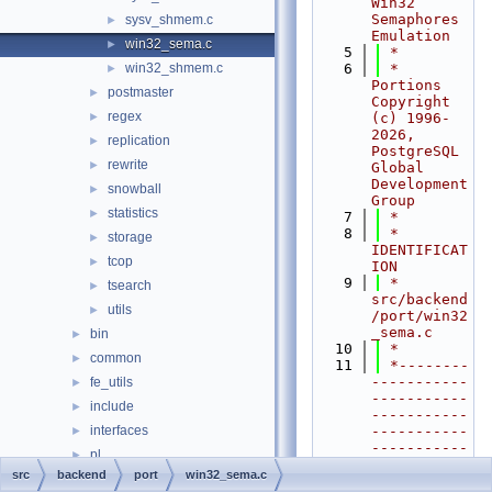
Win32 
Semaphores 
sysv_shmem.c
►
Emulation
win32_sema.c
►
    5
 *
win32_shmem.c
    6
 * 
►
Portions 
postmaster
►
Copyright 
regex
►
(c) 1996-
2026, 
replication
►
PostgreSQL 
rewrite
►
Global 
Development 
snowball
►
Group
statistics
►
    7
 *
    8
 * 
storage
►
IDENTIFICAT
tcop
►
ION
    9
 *    
tsearch
►
src/backend
utils
►
/port/win32
_sema.c
bin
►
   10
 *
common
►
   11
 *--------
-----------
fe_utils
►
-----------
include
►
-----------
interfaces
-----------
►
-----------
pl
►
----------
src
backend
port
win32_sema.c
port
►
   12
 */