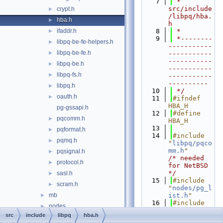
    7
 * 
src/include
crypt.h
►
/libpq/hba.
hba.h
►
h
ifaddr.h
    8
 *
►
    9
 *--------
libpq-be-fe-helpers.h
►
-----------
libpq-be-fe.h
►
-----------
-----------
libpq-be.h
►
-----------
libpq-fs.h
►
-----------
----------
libpq.h
►
   10
 */
oauth.h
►
   11
#ifndef 
HBA_H
pg-gssapi.h
   12
#define 
pqcomm.h
►
HBA_H
   13
pqformat.h
►
   14
#include 
pqmq.h
►
"
libpq/pqco
mm.h
"
pqsignal.h
►
/* needed 
protocol.h
►
for NetBSD 
*/
sasl.h
►
   15
#include 
scram.h
►
"
nodes/pg_l
mb
ist.h
"
►
   16
#include 
nodes
►
"
regex/rege
src
include
libpq
hba.h
optimizer
►
x.h
"