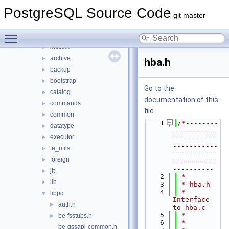
bin
►
PostgreSQL Source Code
common
►
git master
fe_utils
►
Toggle main menu visibility
include
▼
access
►
archive
►
hba.h
backup
►
bootstrap
►
Go to the
catalog
►
documentation of this
commands
►
file.
common
►
    1
/*--------
datatype
►
-----------
executor
►
-----------
-----------
fe_utils
►
-----------
foreign
►
-----------
----------
jit
►
    2
 *
lib
►
    3
 * hba.h
    4
 *    
libpq
▼
Interface 
auth.h
►
to hba.c
    5
 *
be-fsstubs.h
►
    6
 *
be-gssapi-common.h