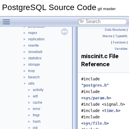
optimizer
►
PostgreSQL Source Code
parser
►
git master
partitioning
►
Toggle main menu visibility
port
►
postmaster
►
Data Structures
|
regex
►
Macros
|
Typedefs
replication
►
|
Functions
|
rewrite
►
Variables
snowball
►
miscinit.c File
statistics
►
Reference
storage
►
tcop
►
tsearch
►
#include
utils
▼
"
postgres.h
"
activity
►
#include
adt
►
<
sys/param.h
>
cache
►
#include <signal.h>
error
►
#include <
time.h
>
fmgr
►
#include
hash
►
<
sys/file.h
>
init
▼