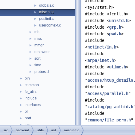
#include
globals.c
►
<sys/stat.h>
miscinit.c
►
#include <fcntl.h>
postinit.c
►
#include <
unistd.h
>
usercontext.c
►
#include <
grp.h
>
mb
►
#include <
pwd.h
>
misc
►
#include
mmgr
►
<
netinet/in.h
>
resowner
►
#include
sort
►
<
arpa/inet.h
>
time
►
#include <
utime.h
>
probes.d
►
#include
bin
►
"
access/htup_details
common
►
#include
fe_utils
►
"
access/parallel.h
"
include
►
#include
interfaces
►
"
catalog/pg_authid.h
pl
►
#include
port
►
"
common/file_perm.h
"
test
►
#include
src
backend
utils
init
miscinit.c
timezone
►
"
libpq/libpq.h
"