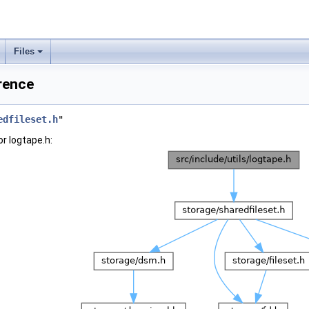
Files
erence
edfileset.h
"
r logtape.h: