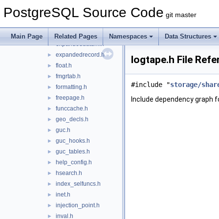
datum.h
►
PostgreSQL Source Code
dsa.h
►
git master
elog.h
►
evtcache.h
►
Main Page
Related Pages
Namespaces
Data Structures
expandeddatum.h
►
expandedrecord.h
►
logtape.h File Ref
float.h
►
fmgrtab.h
►
#include "
storage/shar
formatting.h
►
freepage.h
►
Include dependency graph fo
funccache.h
►
geo_decls.h
►
guc.h
►
guc_hooks.h
►
guc_tables.h
►
help_config.h
►
hsearch.h
►
index_selfuncs.h
►
inet.h
►
injection_point.h
►
inval.h
►