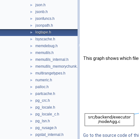
json.h
►
jsonb.h
►
jsonfuncs.h
►
jsonpath.h
►
logtape.h
►
lsyscache.h
►
memdebug.h
►
memutils.h
►
This graph shows which files d
memutils_internal.h
►
memutils_memorychunk.h
►
multirangetypes.h
►
numeric.h
►
palloc.h
►
partcache.h
►
pg_crc.h
►
pg_locale.h
►
pg_locale_c.h
►
pg_lsn.h
►
pg_rusage.h
►
pgstat_internal.h
►
Go to the source code of this