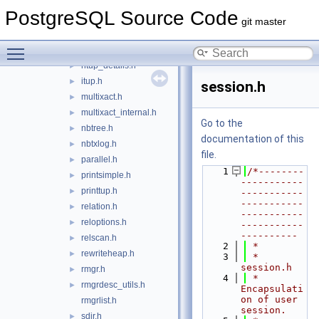
heapam_xlog.h
►
PostgreSQL Source Code
heaptoast.h
►
git master
hio.h
►
Toggle main menu visibility
htup.h
►
htup_details.h
►
itup.h
►
session.h
multixact.h
►
multixact_internal.h
►
Go to the
nbtree.h
►
documentation of this
nbtxlog.h
►
file.
parallel.h
►
    1
/*--------
printsimple.h
►
-----------
printtup.h
►
-----------
-----------
relation.h
►
-----------
reloptions.h
►
-----------
----------
relscan.h
►
    2
 *
rewriteheap.h
►
    3
 * 
session.h
rmgr.h
►
    4
 *    
rmgrdesc_utils.h
►
Encapsulati
on of user 
rmgrlist.h
session.
sdir.h
►