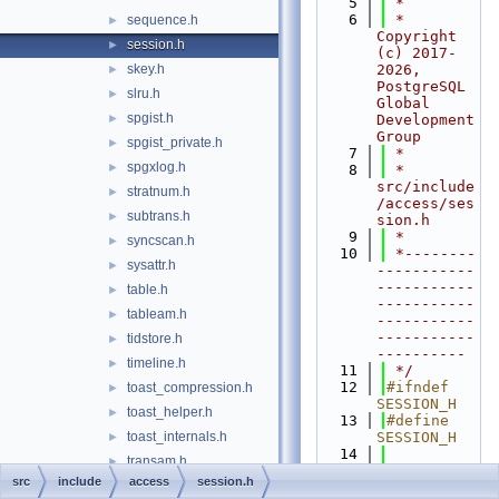
    5
 *
    6
 * 
sequence.h
►
Copyright 
session.h
►
(c) 2017-
skey.h
2026, 
►
PostgreSQL 
slru.h
►
Global 
spgist.h
►
Development 
Group
spgist_private.h
►
    7
 *
spgxlog.h
►
    8
 * 
src/include
stratnum.h
►
/access/ses
subtrans.h
►
sion.h
    9
 *
syncscan.h
►
   10
 *--------
sysattr.h
►
-----------
-----------
table.h
►
-----------
tableam.h
►
-----------
-----------
tidstore.h
►
----------
timeline.h
►
   11
 */
   12
#ifndef 
toast_compression.h
►
SESSION_H
toast_helper.h
►
   13
#define 
toast_internals.h
SESSION_H
►
   14
transam.h
►
   15
#include 
src
include
access
session.h
tsmapi.h
►
"
lib/dshash