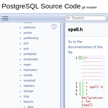
jit
►
PostgreSQL Source Code
lib
►
git master
libpq
►
Toggle main menu visibility
mb
►
nodes
►
optimizer
►
spell.h
parser
►
partitioning
►
Go to the
pch
►
documentation of this
port
►
file.
portability
►
    1
/*--------
postmaster
►
-----------
regex
►
-----------
-----------
replication
►
-----------
rewrite
►
-----------
----------
snowball
►
    2
 *
statistics
►
    3
 * spell.h
    4
 *
storage
►
    5
 * 
tcop
►
Declaration
s for 
tsearch
▼
ISpell 
dicts
▼