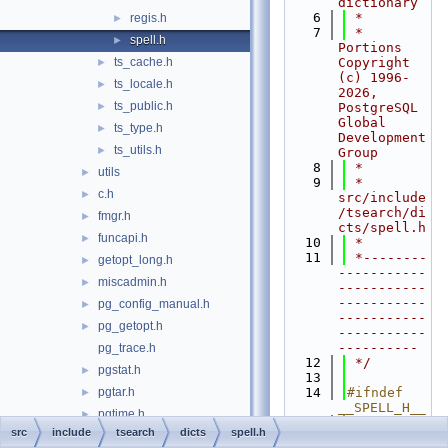
dictionary
    6
 *
regis.h
►
    7
 * 
spell.h
►
Portions 
ts_cache.h
Copyright 
►
(c) 1996-
ts_locale.h
►
2026, 
ts_public.h
►
PostgreSQL 
Global 
ts_type.h
►
Development 
ts_utils.h
►
Group
    8
 *
utils
►
    9
 * 
c.h
►
src/include
/tsearch/di
fmgr.h
►
cts/spell.h
funcapi.h
►
   10
 *
   11
 *--------
getopt_long.h
►
-----------
miscadmin.h
►
-----------
-----------
pg_config_manual.h
►
-----------
pg_getopt.h
►
-----------
----------
pg_trace.h
   12
 */
pgstat.h
►
   13
pgtar.h
   14
#ifndef 
►
__SPELL_H__
pgtime.h
►
   15
#define 
src
include
tsearch
dicts
spell.h
port.h
►
__SPELL_H__