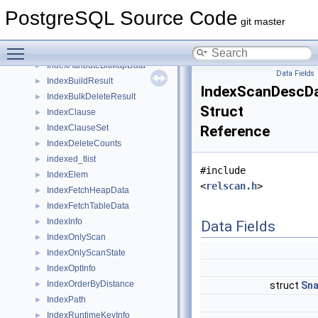
ind
►
PostgreSQL Source Code
index
►
git master
IndexAmRoutine
►
Toggle main menu visibility
IndexArrayKeyInfo
►
IndexAttributeBitMapData
►
Data Fields
IndexBuildResult
►
IndexScanDescD
IndexBulkDeleteResult
►
Struct
IndexClause
►
IndexClauseSet
Reference
►
IndexDeleteCounts
►
indexed_tlist
►
#include
IndexElem
►
<
relscan.h
>
IndexFetchHeapData
►
IndexFetchTableData
►
IndexInfo
►
Data Fields
IndexOnlyScan
►
IndexOnlyScanState
►
IndexOptInfo
►
IndexOrderByDistance
►
struct
Sna
IndexPath
►
IndexRuntimeKeyInfo
►