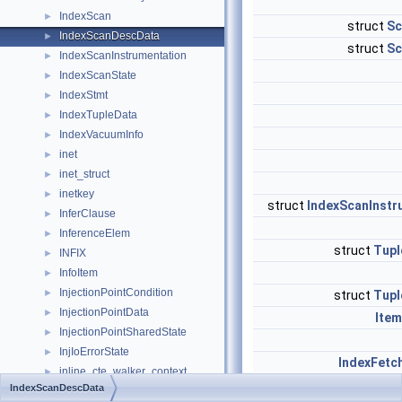
IndexScan
►
struct
Sc
IndexScanDescData
►
struct
Sc
IndexScanInstrumentation
►
IndexScanState
►
IndexStmt
►
IndexTupleData
►
IndexVacuumInfo
►
inet
►
inet_struct
►
inetkey
►
struct
IndexScanInstr
InferClause
►
InferenceElem
►
struct
Tupl
INFIX
►
InfoItem
►
InjectionPointCondition
►
struct
Tupl
InjectionPointData
►
Item
InjectionPointSharedState
►
InjIoErrorState
►
IndexFetc
inline_cte_walker_context
►
IndexScanDescData
inline_error_callback_arg
►