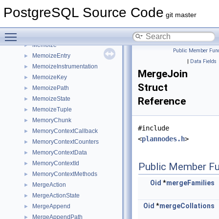
MCVItem
►
PostgreSQL Source Code
MCVList
►
git master
MDCBufData
►
Toggle main menu visibility
MdPathStr
►
Memoize
►
Public Member Func
MemoizeEntry
►
|
Data Fields
MemoizeInstrumentation
►
MergeJoin
MemoizeKey
►
Struct
MemoizePath
►
MemoizeState
Reference
►
MemoizeTuple
►
MemoryChunk
►
#include
MemoryContextCallback
►
<
plannodes.h
>
MemoryContextCounters
►
MemoryContextData
►
MemoryContextId
►
Public Member Fu
MemoryContextMethods
►
Oid
*
mergeFamilies
MergeAction
►
MergeActionState
►
Oid
*
mergeCollations
MergeAppend
►
MergeAppendPath
►