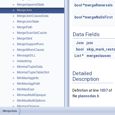
MergeAppendState
►
bool
*
mergeReversals
MergeJoin
►
MergeJoinClauseData
►
bool
*
mergeNullsFirst
MergeJoinState
►
MergePath
►
MergeScanSelCache
►
Data Fields
MergeStmt
►
Join
join
MergeSupportFunc
►
bool
skip_mark_rest
MergeWhenClause
►
MessageDLL
List
*
mergeclauses
►
metastring
►
MinimalTupleData
►
Detailed
MinimalTupleTableSlot
►
Description
MinMaxAggInfo
►
MinMaxAggPath
►
MinMaxExpr
►
Definition at line
1037
of
MinmaxMultiOpaque
►
file
plannodes.h
.
MinMaxMultiOptions
►
MinmaxOpaque
►
MergeJoin
Member
missing_cache_key
►