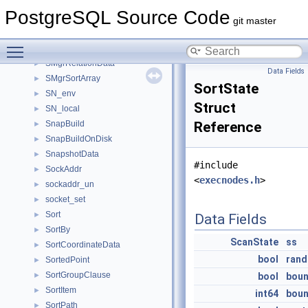
SlruSegState
►
PostgreSQL Source Code
SlruSharedData
►
git master
SlruWriteAllData
►
Toggle main menu visibility
smalldfa
►
SMgrRelationData
►
Data Fields
SMgrSortArray
►
SortState
SN_env
►
Struct
SN_local
►
SnapBuild
Reference
►
SnapBuildOnDisk
►
SnapshotData
►
#include
SockAddr
►
<
execnodes.h
>
sockaddr_un
►
socket_set
►
Sort
►
Data Fields
SortBy
►
ScanState
ss
SortCoordinateData
►
bool
ran
SortedPoint
►
SortGroupClause
►
bool
bou
SortItem
►
int64
bou
SortPath
►