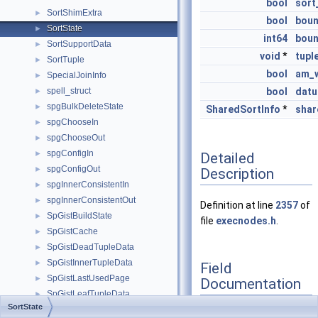
bool
sort
SortShimExtra
►
bool
bou
SortState
►
int64
bou
SortSupportData
►
void
*
tupl
SortTuple
►
bool
am_
SpecialJoinInfo
►
spell_struct
bool
dat
►
spgBulkDeleteState
►
SharedSortInfo
*
shar
spgChooseIn
►
spgChooseOut
►
spgConfigIn
►
Detailed
spgConfigOut
►
Description
spgInnerConsistentIn
►
spgInnerConsistentOut
►
Definition at line
2357
of
SpGistBuildState
►
file
execnodes.h
.
SpGistCache
►
SpGistDeadTupleData
►
SpGistInnerTupleData
►
Field
SpGistLastUsedPage
►
Documentation
SpGistLeafTupleData
►
SortState
SpGistLUPCache
►