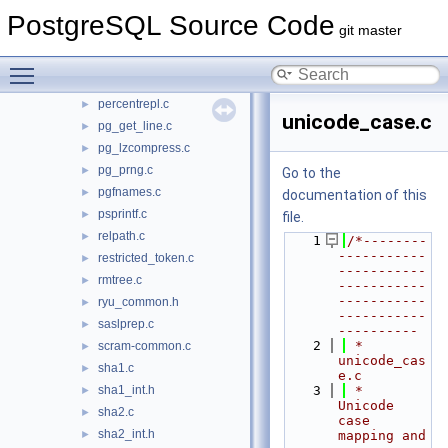
md5.c
PostgreSQL Source Code
►
git master
md5_common.c
►
md5_int.h
►
Toggle main menu visibility
parse_manifest.c
►
percentrepl.c
►
unicode_case.c
pg_get_line.c
►
pg_lzcompress.c
►
pg_prng.c
►
Go to the
pgfnames.c
►
documentation of this
psprintf.c
►
file.
relpath.c
►
    1
/*--------
-----------
restricted_token.c
►
-----------
rmtree.c
►
-----------
-----------
ryu_common.h
►
-----------
saslprep.c
►
----------
    2
 * 
scram-common.c
►
unicode_cas
sha1.c
►
e.c
sha1_int.h
    3
 *      
►
Unicode 
sha2.c
►
case 
sha2_int.h
►
mapping and 