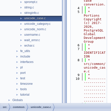
case 
sprompt.c
►
conversion.
string.c
►
    4
 *
    5
 * 
stringinfo.c
►
Portions 
unicode_case.c
►
Copyright 
(c) 2017-
unicode_category.c
►
2026, 
unicode_norm.c
►
PostgreSQL 
Global 
username.c
►
Development 
wait_error.c
►
Group
    6
 *
wchar.c
►
    7
 * 
fe_utils
►
IDENTIFICAT
ION
include
►
    8
 *    
interfaces
►
src/common/
pl
unicode_cas
►
e.c
port
►
    9
 *
test
►
   10
 *--------
-----------
timezone
►
-----------
tools
►
-----------
-----------
tutorial
►
-----------
Globals
►
----------
   11
 */
src
common
unicode_case.c
   12
#ifndef 