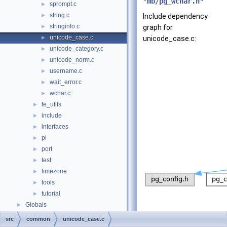
"
mb/pg_wchar.h
"
sprompt.c
►
string.c
►
Include dependency
stringinfo.c
►
graph for
unicode_case.c
►
unicode_case.c:
unicode_category.c
►
unicode_norm.c
►
username.c
►
wait_error.c
►
wchar.c
►
fe_utils
►
include
►
interfaces
►
pl
►
port
►
test
►
timezone
►
tools
►
tutorial
►
Globals
►
src
common
unicode_case.c