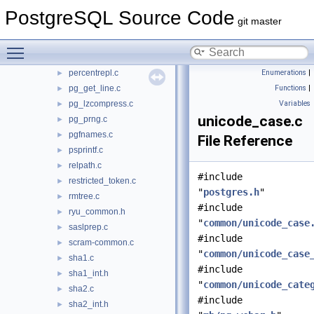
md5.c
PostgreSQL Source Code
►
git master
md5_common.c
►
md5_int.h
►
Toggle main menu visibility
parse_manifest.c
►
percentrepl.c
Enumerations
|
►
pg_get_line.c
Functions
|
►
pg_lzcompress.c
Variables
►
unicode_case.c
pg_prng.c
►
pgfnames.c
►
File Reference
psprintf.c
►
relpath.c
►
#include
restricted_token.c
►
"
postgres.h
"
rmtree.c
►
#include
ryu_common.h
►
"
common/unicode_case
saslprep.c
►
#include
scram-common.c
►
"
common/unicode_case
sha1.c
►
#include
sha1_int.h
►
"
common/unicode_cate
sha2.c
►
#include
sha2_int.h
►