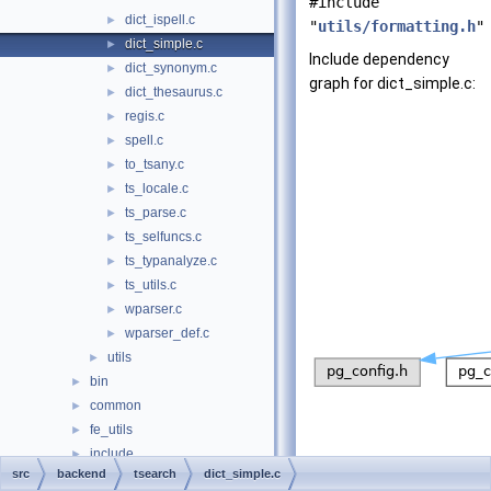
#include
dict_ispell.c
►
"
utils/formatting.h
"
dict_simple.c
►
Include dependency
dict_synonym.c
►
graph for dict_simple.c:
dict_thesaurus.c
►
regis.c
►
spell.c
►
to_tsany.c
►
ts_locale.c
►
ts_parse.c
►
ts_selfuncs.c
►
ts_typanalyze.c
►
ts_utils.c
►
wparser.c
►
wparser_def.c
►
utils
►
bin
►
common
►
fe_utils
►
include
►
src
backend
tsearch
dict_simple.c
interfaces
►