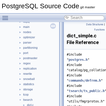
executor
►
PostgreSQL Source Code
foreign
►
git master
jit
►
Toggle main menu visibility
lib
►
libpq
►
Data Structures
|
main
►
Functions
nodes
►
dict_simple.c
optimizer
►
File Reference
parser
►
partitioning
►
port
►
#include
postmaster
►
"
postgres.h
"
regex
►
#include
replication
►
"catalog/pg_collatio
rewrite
►
#include
snowball
►
"
commands/defrem.h
"
statistics
►
#include
storage
►
"
tsearch/ts_public.h
tcop
►
#include
tsearch
▼
"utils/fmgrprotos.h"
dict.c
►