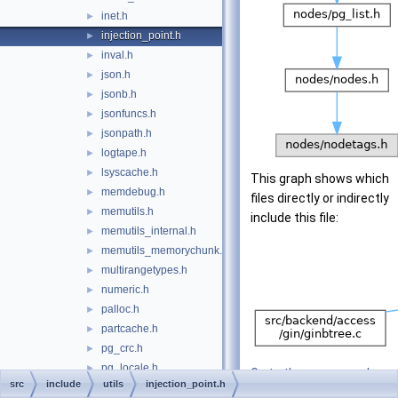
inet.h
►
injection_point.h
►
inval.h
►
json.h
►
jsonb.h
►
jsonfuncs.h
►
jsonpath.h
►
logtape.h
►
lsyscache.h
►
This graph shows which
memdebug.h
►
files directly or indirectly
memutils.h
►
include this file:
memutils_internal.h
►
memutils_memorychunk.h
►
multirangetypes.h
►
numeric.h
►
palloc.h
►
partcache.h
►
pg_crc.h
►
pg_locale.h
►
Go to the source code
src
include
utils
injection_point.h
pg_locale_c.h
►
of this file.