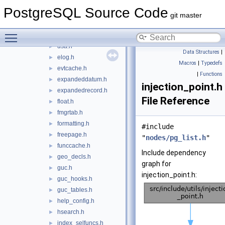
conffiles.h
►
PostgreSQL Source Code
date.h
►
git master
datetime.h
►
Toggle main menu visibility
datum.h
►
dsa.h
►
Data Structures
|
elog.h
►
Macros
|
Typedefs
evtcache.h
►
|
Functions
expandeddatum.h
►
injection_point.h
expandedrecord.h
►
File Reference
float.h
►
fmgrtab.h
►
formatting.h
►
#include
freepage.h
►
"
nodes/pg_list.h
"
funccache.h
►
Include dependency
geo_decls.h
►
graph for
guc.h
►
injection_point.h:
guc_hooks.h
►
guc_tables.h
►
help_config.h
►
hsearch.h
►
index_selfuncs.h
►