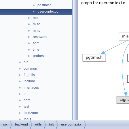
graph for usercontext.c:
postinit.c
►
usercontext.c
►
mb
►
misc
►
mmgr
►
resowner
►
sort
►
time
►
probes.d
►
bin
►
common
►
fe_utils
►
include
►
interfaces
►
pl
►
port
►
test
►
timezone
►
tools
►
src
backend
utils
init
usercontext.c
tutorial
►