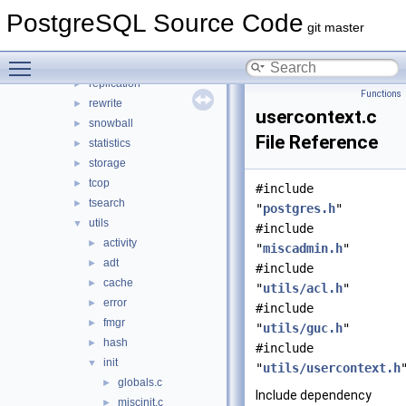
partitioning
►
PostgreSQL Source Code
port
►
git master
postmaster
►
Toggle main menu visibility
regex
►
replication
►
Functions
rewrite
►
usercontext.c
snowball
►
File Reference
statistics
►
storage
►
tcop
►
#include
tsearch
►
"
postgres.h
"
utils
▼
#include
activity
►
"
miscadmin.h
"
adt
►
#include
cache
►
"
utils/acl.h
"
error
►
#include
fmgr
►
"
utils/guc.h
"
hash
►
#include
init
▼
"
utils/usercontext.h
globals.c
►
Include dependency
miscinit.c
►