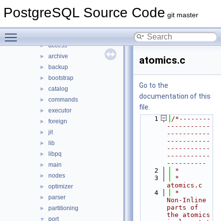
File List
▼
PostgreSQL Source Code
contrib
►
git master
src
▼
Toggle main menu visibility
backend
▼
access
►
archive
►
atomics.c
backup
►
bootstrap
►
Go to the
catalog
►
documentation of this
commands
►
file.
executor
►
    1
/*--------
foreign
►
-----------
jit
►
-----------
-----------
lib
►
-----------
libpq
►
-----------
----------
main
►
    2
 *
nodes
►
    3
 * 
atomics.c
optimizer
►
    4
 *     
parser
►
Non-Inline 
parts of 
partitioning
►
the atomics 
port
▼