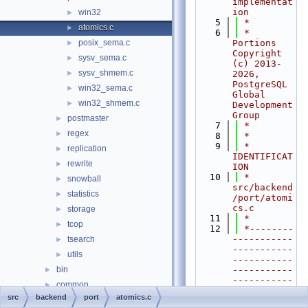
implementat
ion
win32
►
    5
 *
atomics.c
►
    6
 * 
posix_sema.c
Portions 
►
Copyright 
sysv_sema.c
►
(c) 2013-
sysv_shmem.c
►
2026, 
PostgreSQL 
win32_sema.c
►
Global 
win32_shmem.c
►
Development 
Group
postmaster
►
    7
 *
regex
►
    8
 *
    9
 * 
replication
►
IDENTIFICAT
rewrite
►
ION
   10
 *    
snowball
►
src/backend
statistics
►
/port/atomi
cs.c
storage
►
   11
 *
tcop
►
   12
 *--------
-----------
tsearch
►
-----------
utils
►
-----------
bin
-----------
►
-----------
common
►
----------
src
backend
port
atomics.c
fe_utils
►
   13
 */