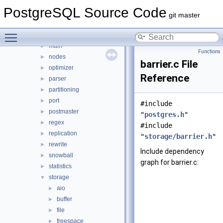
foreign
►
PostgreSQL Source Code
jit
►
git master
lib
►
Toggle main menu visibility
libpq
►
main
►
Functions
nodes
►
barrier.c File
optimizer
►
Reference
parser
►
partitioning
►
port
►
#include
postmaster
►
"
postgres.h
"
regex
►
#include
replication
►
"
storage/barrier.h
"
rewrite
►
Include dependency
snowball
►
graph for barrier.c:
statistics
►
storage
▼
aio
►
buffer
►
file
►
freespace
►