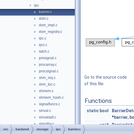
ipc
▼
barrier.c
►
dsm.c
►
dsm_impl.c
►
dsm_registry.c
►
ipc.c
►
ipci.c
►
latch.c
►
pmsignal.c
►
procarray.c
►
procsignal.c
►
Go to the source code
shm_mq.c
►
of this file.
shm_toc.c
►
shmem.c
►
shmem_hash.c
►
Functions
signalfuncs.c
►
static
bool
BarrierDet
sinval.c
►
*
barrier
,
bo
sinvaladt.c
►
standby.c
►
void
BarrierInit
src
backend
storage
ipc
barrier.c
waiteventset.c
►
participant