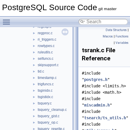
rangetypes_gist.c
►
PostgreSQL Source Code
rangetypes_selfuncs.c
►
git master
rangetypes_spgist.c
►
Toggle main menu visibility
rangetypes_typanalyze.c
►
regexp.c
►
Data Structures
|
regproc.c
►
Macros
|
Functions
ri_triggers.c
►
|
Variables
rowtypes.c
►
tsrank.c File
ruleutils.c
►
Reference
selfuncs.c
►
skipsupport.c
►
tid.c
►
#include
timestamp.c
►
"
postgres.h
"
trigfuncs.c
►
#include <limits.h>
tsginidx.c
►
#include <math.h>
tsgistidx.c
►
#include
tsquery.c
►
"
miscadmin.h
"
tsquery_cleanup.c
►
#include
tsquery_gist.c
►
"
tsearch/ts_utils.h
"
tsquery_op.c
►
#include
tsquery_rewrite.c
►