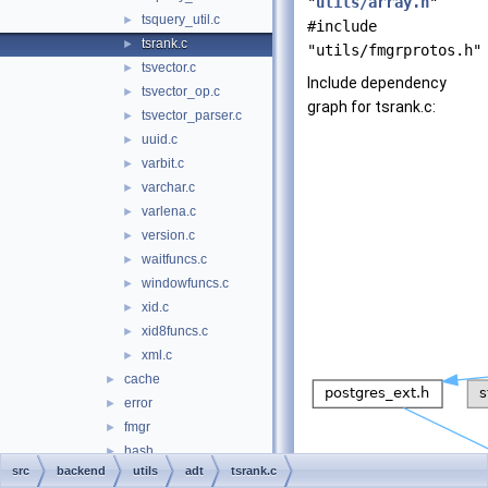
"
utils/array.h
"
tsquery_util.c
►
#include
tsrank.c
►
"utils/fmgrprotos.h"
tsvector.c
►
Include dependency
tsvector_op.c
►
graph for tsrank.c:
tsvector_parser.c
►
uuid.c
►
varbit.c
►
varchar.c
►
varlena.c
►
version.c
►
waitfuncs.c
►
windowfuncs.c
►
xid.c
►
xid8funcs.c
►
xml.c
►
cache
►
error
►
fmgr
►
hash
►
src
backend
utils
adt
tsrank.c
init
►