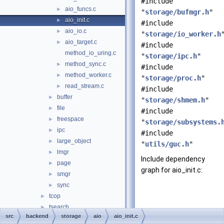
#include
aio_funcs.c
►
"
storage/bufmgr.h
"
aio_init.c
►
#include
aio_io.c
►
"
storage/io_worker.h
aio_target.c
►
#include
method_io_uring.c
"
storage/ipc.h
"
method_sync.c
►
#include
method_worker.c
►
"
storage/proc.h
"
read_stream.c
►
#include
buffer
►
"
storage/shmem.h
"
file
►
#include
freespace
►
"
storage/subsystems.
ipc
►
#include
large_object
►
"
utils/guc.h
"
lmgr
►
Include dependency
page
►
graph for aio_init.c:
smgr
►
sync
►
tcop
►
tsearch
►
src
backend
storage
aio
aio_init.c
utils
►