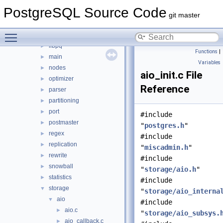
executor
►
PostgreSQL Source Code
foreign
►
git master
jit
►
Toggle main menu visibility
lib
►
libpq
►
Functions
|
main
►
Variables
nodes
►
aio_init.c File
optimizer
►
Reference
parser
►
partitioning
►
port
►
#include
postmaster
►
"
postgres.h
"
regex
►
#include
replication
►
"
miscadmin.h
"
rewrite
►
#include
snowball
►
"
storage/aio.h
"
statistics
►
#include
storage
▼
"
storage/aio_interna
aio
▼
#include
aio.c
►
"
storage/aio_subsys.
aio_callback.c
►