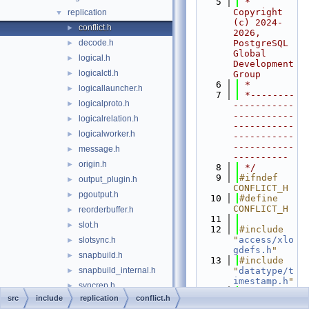
    5
 * 
Copyright 
replication
▼
(c) 2024-
conflict.h
►
2026, 
decode.h
PostgreSQL 
►
Global 
logical.h
►
Development 
logicalctl.h
►
Group
    6
 *
logicallauncher.h
►
    7
 *--------
logicalproto.h
►
-----------
-----------
logicalrelation.h
►
-----------
logicalworker.h
►
-----------
-----------
message.h
►
----------
origin.h
►
    8
 */
    9
#ifndef 
output_plugin.h
►
CONFLICT_H
pgoutput.h
►
   10
#define 
CONFLICT_H
reorderbuffer.h
►
   11
slot.h
►
   12
#include 
"
access/xlo
slotsync.h
►
gdefs.h
"
snapbuild.h
►
   13
#include 
snapbuild_internal.h
"
datatype/t
►
imestamp.h
"
syncrep.h
►
   14
#include 
src
include
replication
conflict.h
walreceiver.h
►
"
nodes/pg_l