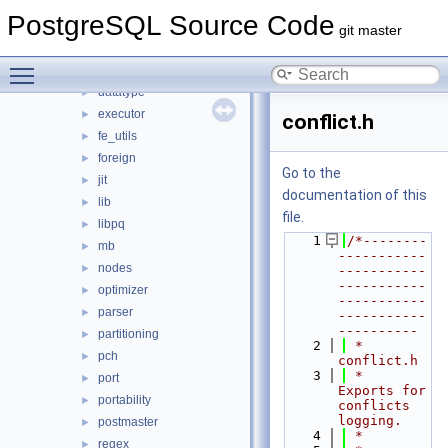
bootstrap
►
PostgreSQL Source Code
catalog
►
git master
commands
►
Toggle main menu visibility
common
►
datatype
►
executor
►
conflict.h
fe_utils
►
foreign
►
Go to the
jit
►
documentation of this
lib
►
file.
libpq
►
    1
/*--------
mb
►
-----------
nodes
►
-----------
-----------
optimizer
►
-----------
parser
►
-----------
----------
partitioning
►
    2
 * 
pch
►
conflict.h
    3
 *     
port
►
Exports for 
portability
►
conflicts 
logging.
postmaster
►
    4
 *
regex
►