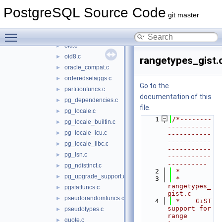
network_selfuncs.c
►
PostgreSQL Source Code
network_spgist.c
►
git master
numeric.c
►
Toggle main menu visibility
numutils.c
►
oid.c
►
oid8.c
►
rangetypes_gist.
oracle_compat.c
►
orderedsetaggs.c
►
Go to the
partitionfuncs.c
►
documentation of this
pg_dependencies.c
►
file.
pg_locale.c
►
    1
/*--------
pg_locale_builtin.c
►
-----------
pg_locale_icu.c
►
-----------
-----------
pg_locale_libc.c
►
-----------
pg_lsn.c
►
-----------
----------
pg_ndistinct.c
►
    2
 *
pg_upgrade_support.c
►
    3
 * 
rangetypes_
pgstatfuncs.c
►
gist.c
pseudorandomfuncs.c
►
    4
 *    GiST 
support for 
pseudotypes.c
►
range 
quote.c
►