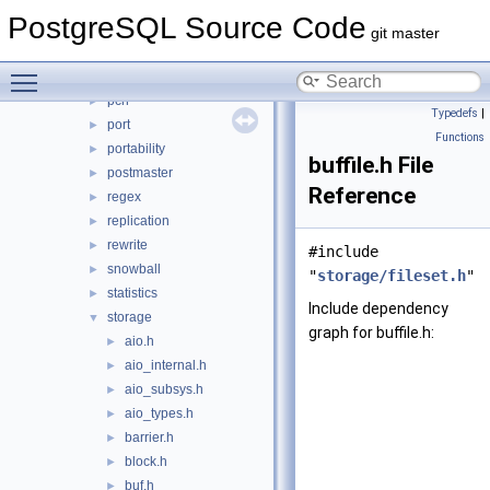
nodes
►
PostgreSQL Source Code
optimizer
►
git master
parser
►
Toggle main menu visibility
partitioning
►
pch
►
Typedefs
|
port
►
Functions
portability
►
buffile.h File
postmaster
►
Reference
regex
►
replication
►
rewrite
►
#include
snowball
►
"
storage/fileset.h
"
statistics
►
Include dependency
storage
▼
graph for buffile.h:
aio.h
►
aio_internal.h
►
aio_subsys.h
►
aio_types.h
►
barrier.h
►
block.h
►
buf.h
►