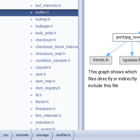
buf_internals.h
►
buffile.h
►
bufmgr.h
►
bufpage.h
►
bulk_write.h
►
checksum.h
►
checksum_block_internal.h
►
checksum_impl.h
►
condition_variable.h
►
copydir.h
►
This graph shows which
dsm.h
►
files directly or indirectly
dsm_impl.h
►
include this file:
dsm_registry.h
►
fd.h
►
fileset.h
►
freespace.h
►
fsm_internals.h
►
indexfsm.h
►
io_worker.h
►
src
include
storage
buffile.h
ipc.h
►