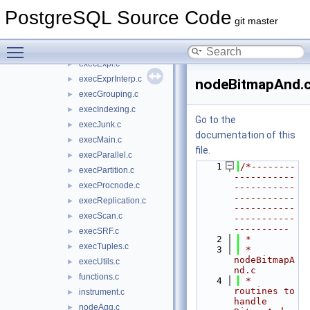
executor
▼
PostgreSQL Source Code
execAmi.c
►
git master
execAsync.c
►
Toggle main menu visibility
execCurrent.c
►
execExpr.c
►
execExprInterp.c
►
nodeBitmapAnd.
execGrouping.c
►
execIndexing.c
►
Go to the
execJunk.c
►
documentation of this
execMain.c
►
file.
execParallel.c
►
    1
/*--------
execPartition.c
►
-----------
execProcnode.c
►
-----------
-----------
execReplication.c
►
-----------
execScan.c
►
-----------
----------
execSRF.c
►
    2
 *
execTuples.c
►
    3
 * 
nodeBitmapA
execUtils.c
►
nd.c
functions.c
►
    4
 *    
routines to 
instrument.c
►
handle 
nodeAgg.c
►