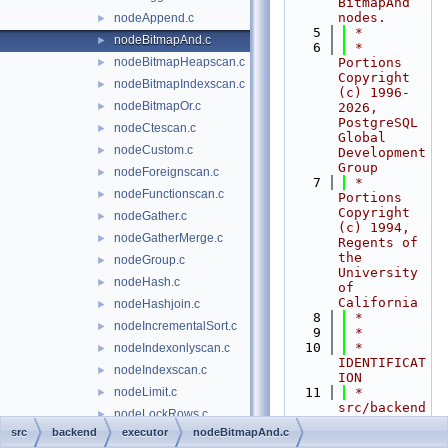
BitmapAnd 
nodes.
nodeAppend.c
►
    5
 *
nodeBitmapAnd.c
►
    6
 * 
nodeBitmapHeapscan.c
Portions 
►
Copyright 
nodeBitmapIndexscan.c
►
(c) 1996-
nodeBitmapOr.c
►
2026, 
PostgreSQL 
nodeCtescan.c
►
Global 
nodeCustom.c
►
Development 
Group
nodeForeignscan.c
►
    7
 * 
nodeFunctionscan.c
►
Portions 
Copyright 
nodeGather.c
►
(c) 1994, 
nodeGatherMerge.c
►
Regents of 
the 
nodeGroup.c
►
University 
nodeHash.c
►
of 
California
nodeHashjoin.c
►
    8
 *
nodeIncrementalSort.c
►
    9
 *
   10
 * 
nodeIndexonlyscan.c
►
IDENTIFICAT
nodeIndexscan.c
►
ION
nodeLimit.c
   11
 *    
►
src/backend
nodeLockRows.c
►
/executor/n
src
backend
executor
nodeBitmapAnd.c
nodeMaterial.c
►
odeBitmapAn