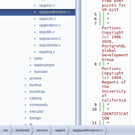
tree over 
points for 
spgproc.c
►
SP-GiST
spgquadtreeproc.c
►
    5
 *
spgscan.c
    6
 *
►
    7
 * 
spgtextproc.c
►
Portions 
spgutils.c
►
Copyright 
(c) 1996-
spgvacuum.c
►
2026, 
spgvalidate.c
►
PostgreSQL 
Global 
spgxlog.c
►
Development 
table
►
Group
    8
 * 
tablesample
►
Portions 
transam
►
Copyright 
(c) 1994, 
archive
►
Regents of 
backup
►
the 
University 
bootstrap
►
of 
catalog
►
California
    9
 *
commands
►
   10
 * 
executor
►
IDENTIFICAT
foreign
ION
►
   11
 *          
jit
►
src/backend
src
backend
access
spgist
spgquadtreeproc.c
lib
►
/access/spg