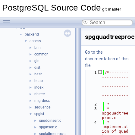
Data Structures
►
PostgreSQL Source Code
Files
▼
git master
File List
▼
Toggle main menu visibility
contrib
►
src
▼
backend
▼
spgquadtreeproc
access
▼
brin
►
Go to the
common
►
documentation of this
gin
►
file.
gist
►
    1
/*--------
hash
►
-----------
heap
►
-----------
-----------
index
►
-----------
nbtree
►
-----------
----------
rmgrdesc
►
    2
 *
sequence
►
    3
 * 
spgquadtree
spgist
▼
proc.c
spgdoinsert.c
►
    4
 *    
implementat
spginsert.c
►
ion of quad 
spgkdtreeproc.c
►