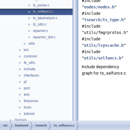
#include
ts_parse.c
►
"
nodes/nodes.h
"
ts_selfuncs.c
►
#include
ts_typanalyze.c
►
"
tsearch/ts_type.h
"
ts_utils.c
►
#include
wparser.c
►
"utils/fmgrprotos.h"
wparser_def.c
►
#include
utils
►
"
utils/lsyscache.h
"
bin
►
#include
common
►
"
utils/selfuncs.h
"
fe_utils
►
Include dependency
include
►
graph for ts_selfuncs.c:
interfaces
►
pl
►
port
►
test
►
timezone
►
tools
►
tutorial
►
Globals
►
src
backend
tsearch
ts_selfuncs.c