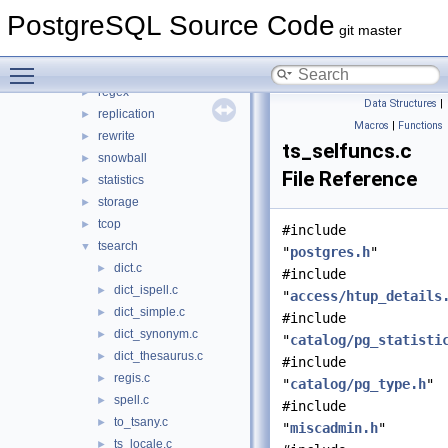
parser
►
PostgreSQL Source Code
partitioning
►
git master
port
►
Toggle main menu visibility
postmaster
►
regex
►
Data Structures
|
replication
►
Macros
|
Functions
rewrite
►
ts_selfuncs.c
snowball
►
File Reference
statistics
►
storage
►
tcop
►
#include
tsearch
▼
"
postgres.h
"
dict.c
►
#include
dict_ispell.c
►
"
access/htup_details
dict_simple.c
►
#include
dict_synonym.c
►
"
catalog/pg_statisti
dict_thesaurus.c
►
#include
regis.c
►
"
catalog/pg_type.h
"
spell.c
►
#include
to_tsany.c
►
"
miscadmin.h
"
ts_locale.c
►