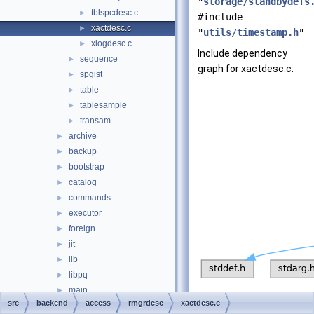
"
storage/standbydefs
tblspcdesc.c
►
#include
xactdesc.c
►
"
utils/timestamp.h
"
xlogdesc.c
►
Include dependency
sequence
►
graph for xactdesc.c:
spgist
►
table
►
tablesample
►
transam
►
archive
►
backup
►
bootstrap
►
catalog
►
commands
►
executor
►
foreign
►
jit
►
lib
►
libpq
►
main
►
src
backend
access
rmgrdesc
xactdesc.c
nodes
►