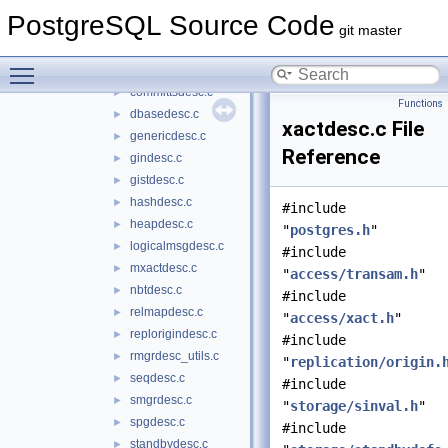
nbtree
►
PostgreSQL Source Code
rmgrdesc
▼
git master
brindesc.c
►
Toggle main menu visibility
clogdesc.c
►
committsdesc.c
►
Functions
dbasedesc.c
►
xactdesc.c File
genericdesc.c
►
Reference
gindesc.c
►
gistdesc.c
►
hashdesc.c
►
#include
heapdesc.c
►
"
postgres.h
"
logicalmsgdesc.c
►
#include
mxactdesc.c
►
"
access/transam.h
"
nbtdesc.c
►
#include
relmapdesc.c
►
"
access/xact.h
"
replorigindesc.c
►
#include
rmgrdesc_utils.c
►
"
replication/origin.
seqdesc.c
►
#include
smgrdesc.c
►
"
storage/sinval.h
"
spgdesc.c
►
#include
standbydesc.c
►