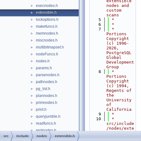
extensible 
nodes and 
execnodes.h
►
custom 
extensible.h
►
scans
lockoptions.h
    5
 *
►
    6
 *
makefuncs.h
►
    7
 * 
memnodes.h
►
Portions 
Copyright 
miscnodes.h
►
(c) 1996-
multibitmapset.h
►
2026, 
PostgreSQL 
nodeFuncs.h
►
Global 
nodes.h
►
Development 
Group
params.h
►
    8
 * 
parsenodes.h
►
Portions 
Copyright 
pathnodes.h
►
(c) 1994, 
pg_list.h
►
Regents of 
the 
plannodes.h
►
University 
primnodes.h
►
of 
California
print.h
►
    9
 *
queryjumble.h
►
   10
 * 
readfuncs.h
src/include
►
/nodes/exte
replnodes.h
►
nsible.h
src
include
nodes
extensible.h
subscripting.h
►
   11
 *