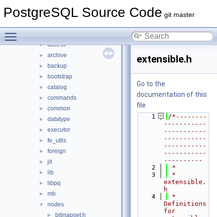
bin
►
PostgreSQL Source Code
common
►
git master
fe_utils
►
Toggle main menu visibility
include
▼
access
►
archive
►
extensible.h
backup
►
bootstrap
►
Go to the
catalog
►
documentation of this
commands
►
file.
common
►
    1
/*--------
datatype
►
-----------
executor
►
-----------
-----------
fe_utils
►
-----------
foreign
►
-----------
----------
jit
►
    2
 *
lib
►
    3
 * 
extensible.
libpq
►
h
mb
►
    4
 *    
Definitions 
nodes
▼
for 
bitmapset.h
►