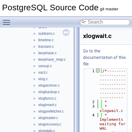
generic_xlog.c
►
PostgreSQL Source Code
multixact.c
►
git master
parallel.c
►
Toggle main menu visibility
rmgr.c
►
slru.c
►
subtrans.c
►
xlogwait.c
timeline.c
►
transam.c
►
Go to the
twophase.c
►
documentation of this
twophase_rmgr.c
►
file.
varsup.c
►
    1
/*--------
xact.c
►
-----------
xlog.c
►
-----------
-----------
xlogarchive.c
►
-----------
xlogbackup.c
►
-----------
----------
xlogfuncs.c
►
    2
 *
xloginsert.c
►
    3
 * 
xlogwait.c
xlogprefetcher.c
►
    4
 *    
xlogreader.c
►
Implements 
waiting for 
xlogrecovery.c
►
WAL 
xlogstats.c
►