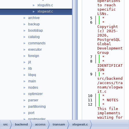
operations 
to reach 
xlogutils.c
►
specific 
xlogwait.c
►
LSNs.
archive
    5
 *
►
    6
 * 
backup
►
Copyright 
bootstrap
►
(c) 2025-
2026, 
catalog
►
PostgreSQL 
commands
►
Global 
Development 
executor
►
Group
foreign
►
    7
 *
    8
 * 
jit
►
IDENTIFICAT
lib
►
ION
    9
 *    
libpq
►
src/backend
main
►
/access/tra
nsam/xlogwa
nodes
►
it.c
optimizer
►
   10
 *
   11
 * NOTES
parser
►
   12
 *      
partitioning
►
This file 
port
implements 
►
waiting for 
postmaster
►
WAL 
src
backend
access
transam
xlogwait.c
regex
►
operations 