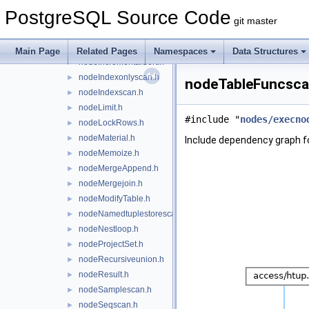
nodeGatherMerge.h
►
PostgreSQL Source Code
nodeGroup.h
►
git master
nodeHash.h
►
nodeHashjoin.h
►
Main Page
Related Pages
Namespaces
Data Structures
nodeIncrementalSort.h
►
nodeIndexonlyscan.h
►
nodeTableFuncscan
nodeIndexscan.h
►
nodeLimit.h
►
#include "
nodes/execno
nodeLockRows.h
►
nodeMaterial.h
►
Include dependency graph f
nodeMemoize.h
►
nodeMergeAppend.h
►
nodeMergejoin.h
►
nodeModifyTable.h
►
nodeNamedtuplestorescan.h
►
nodeNestloop.h
►
nodeProjectSet.h
►
nodeRecursiveunion.h
►
nodeResult.h
►
nodeSamplescan.h
►
nodeSeqscan.h
►