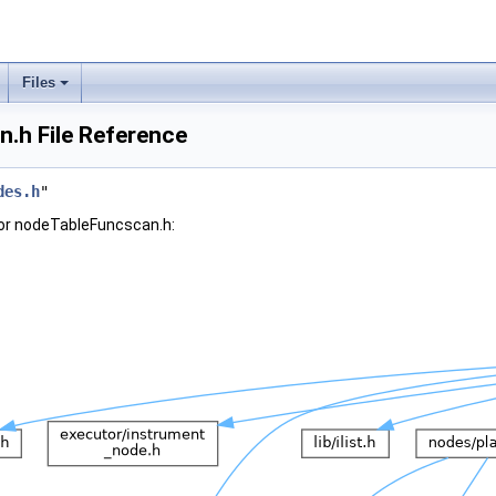
Files
.h File Reference
des.h
"
or nodeTableFuncscan.h: