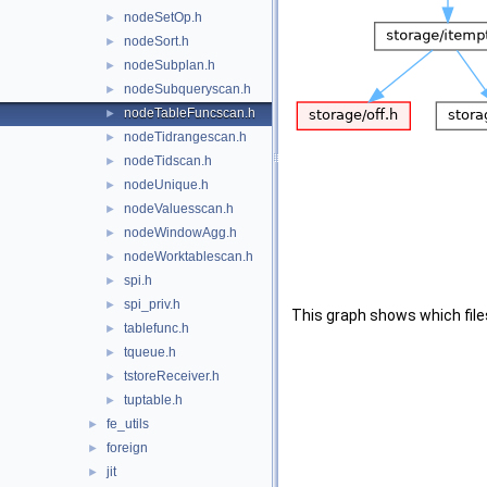
nodeSetOp.h
►
nodeSort.h
►
nodeSubplan.h
►
nodeSubqueryscan.h
►
nodeTableFuncscan.h
►
nodeTidrangescan.h
►
nodeTidscan.h
►
nodeUnique.h
►
nodeValuesscan.h
►
nodeWindowAgg.h
►
nodeWorktablescan.h
►
spi.h
►
spi_priv.h
►
This graph shows which files d
tablefunc.h
►
tqueue.h
►
tstoreReceiver.h
►
tuptable.h
►
fe_utils
►
foreign
►
jit
►