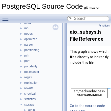
fe_utils
►
PostgreSQL Source Code
foreign
►
git master
jit
►
Toggle main menu visibility
lib
►
libpq
►
Functions
mb
►
aio_subsys.h
nodes
►
File Reference
optimizer
►
parser
►
partitioning
►
This graph shows which
pch
►
files directly or indirectly
port
►
include this file:
portability
►
postmaster
►
regex
►
replication
►
rewrite
►
snowball
►
statistics
►
storage
▼
Go to the source code
aio.h
►