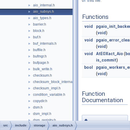
of this file.
aio_internal.h
►
aio_subsys.h
►
Functions
aio_types.h
►
barrier.h
►
void
pgaio_init_backe
block.h
►
(
void
)
buf.h
►
void
pgaio_error_cle
buf_internals.h
►
(
void
)
buffile.h
►
void
AtEOXact_Aio
(
bo
bufmgr.h
►
is_commit
)
bufpage.h
►
bool
pgaio_workers_e
bulk_write.h
►
(
void
)
checksum.h
►
checksum_block_internal.h
►
checksum_impl.h
►
Function
condition_variable.h
►
Documentation
copydir.h
►
dsm.h
►
dsm_impl.h
►
◆
dsm_registry.h
►
AtEOXact_Aio()
src
include
storage
aio_subsys.h
fd.h
►