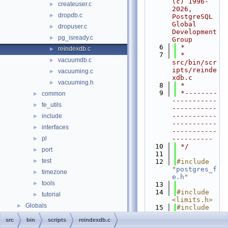
(c) 1996-
createuser.c
►
2026, 
dropdb.c
►
PostgreSQL 
Global 
dropuser.c
►
Development 
pg_isready.c
►
Group
    6
 *
reindexdb.c
►
    7
 * 
vacuumdb.c
►
src/bin/scr
ipts/reinde
vacuuming.c
►
xdb.c
vacuuming.h
►
    8
 *
    9
 *--------
common
►
-----------
fe_utils
►
-----------
-----------
include
►
-----------
interfaces
►
-----------
pl
----------
►
   10
 */
port
►
   11
test
►
   12
#include 
"
postgres_f
timezone
►
e.h
"
tools
►
   13
   14
#include 
tutorial
►
<limits.h>
Globals
►
   15
#include 
<stdlib.h>
src
bin
scripts
reindexdb.c
   16