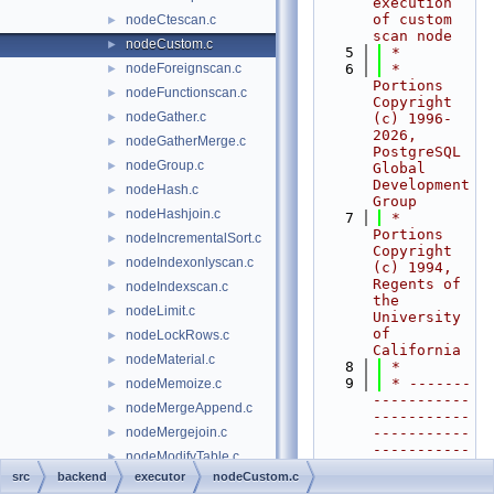
execution 
of custom 
nodeCtescan.c
►
scan node
nodeCustom.c
►
    5
 *
nodeForeignscan.c
    6
 * 
►
Portions 
nodeFunctionscan.c
►
Copyright 
nodeGather.c
►
(c) 1996-
2026, 
nodeGatherMerge.c
►
PostgreSQL 
nodeGroup.c
►
Global 
Development 
nodeHash.c
►
Group
nodeHashjoin.c
►
    7
 * 
Portions 
nodeIncrementalSort.c
►
Copyright 
nodeIndexonlyscan.c
►
(c) 1994, 
Regents of 
nodeIndexscan.c
►
the 
nodeLimit.c
►
University 
of 
nodeLockRows.c
►
California
nodeMaterial.c
►
    8
 *
    9
 * -------
nodeMemoize.c
►
-----------
nodeMergeAppend.c
►
-----------
nodeMergejoin.c
-----------
►
-----------
nodeModifyTable.c
►
-----------
src
backend
executor
nodeCustom.c
nodeNamedtuplestorescan.c
►
----------