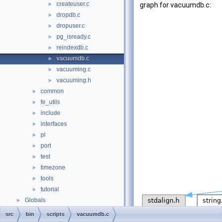
createuser.c
►
graph for vacuumdb.c:
dropdb.c
►
dropuser.c
►
pg_isready.c
►
reindexdb.c
►
vacuumdb.c
►
vacuuming.c
►
vacuuming.h
►
common
►
fe_utils
►
include
►
interfaces
►
pl
►
port
►
test
►
timezone
►
tools
►
tutorial
►
Globals
►
src
bin
scripts
vacuumdb.c