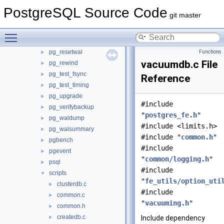
pg_config
PostgreSQL Source Code
►
git master
pg_controldata
►
pg_ctl
►
Toggle main menu visibility
pg_dump
►
pg_resetwal
Functions
►
vacuumdb.c File
pg_rewind
►
pg_test_fsync
►
Reference
pg_test_timing
►
pg_upgrade
►
#include
pg_verifybackup
►
"
postgres_fe.h
"
pg_waldump
►
#include <limits.h>
pg_walsummary
►
#include "
common.h
"
pgbench
►
#include
pgevent
►
"
common/logging.h
"
psql
►
#include
scripts
▼
"
fe_utils/option_uti
clusterdb.c
►
#include
common.c
►
"
vacuuming.h
"
common.h
►
createdb.c
►
Include dependency