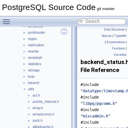
parser
►
PostgreSQL Source Code
partitioning
►
git master
pch
►
Toggle main menu visibility
port
►
portability
►
Data Structures
|
postmaster
►
Macros
|
Typedefs
regex
►
|
Enumerations
|
replication
►
Functions
|
rewrite
►
Variables
snowball
►
backend_status.
statistics
►
File Reference
storage
►
tcop
►
tsearch
►
#include
utils
▼
"
datatype/timestamp.
acl.h
►
#include
aclchk_internal.h
►
"
libpq/pqcomm.h
"
array.h
►
#include
arrayaccess.h
►
"
miscadmin.h
"
ascii.h
►
#include
attoptcache.h
►