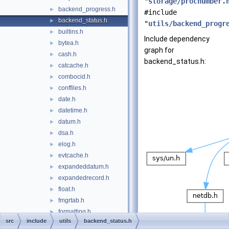
"
storage/procnumber.
backend_progress.h
►
#include
backend_status.h
►
"
utils/backend_progr
builtins.h
►
Include dependency
bytea.h
►
graph for
cash.h
►
backend_status.h:
catcache.h
►
combocid.h
►
conffiles.h
►
date.h
►
datetime.h
►
datum.h
►
dsa.h
►
elog.h
►
evtcache.h
►
expandeddatum.h
►
expandedrecord.h
►
float.h
►
fmgrtab.h
►
formatting.h
►
src
include
utils
backend_status.h
freepage.h
►