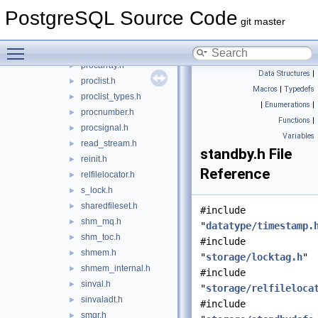
pmsignal.h
►
PostgreSQL Source Code
predicate.h
►
git master
predicate_internals.h
►
Toggle main menu visibility
proc.h
►
procarray.h
►
Data Structures
|
proclist.h
►
Macros
|
Typedefs
proclist_types.h
►
|
Enumerations
|
procnumber.h
►
Functions
|
procsignal.h
►
Variables
read_stream.h
►
standby.h File
reinit.h
►
Reference
relfilelocator.h
►
s_lock.h
►
sharedfileset.h
►
#include
shm_mq.h
►
"
datatype/timestamp.
shm_toc.h
►
#include
shmem.h
►
"
storage/locktag.h
"
shmem_internal.h
►
#include
sinval.h
►
"
storage/relfileloca
sinvaladt.h
►
#include
smgr.h
►