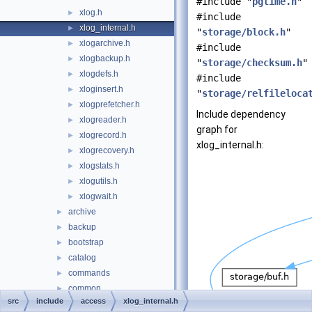
#include "
pgtime.h
"
xlog.h
►
#include
xlog_internal.h
►
"
storage/block.h
"
xlogarchive.h
►
#include
xlogbackup.h
►
"
storage/checksum.h
"
xlogdefs.h
►
#include
xloginsert.h
►
"
storage/relfileloca
xlogprefetcher.h
►
Include dependency
xlogreader.h
►
graph for
xlogrecord.h
►
xlog_internal.h:
xlogrecovery.h
►
xlogstats.h
►
xlogutils.h
►
xlogwait.h
►
archive
►
backup
►
bootstrap
►
catalog
►
commands
►
common
►
src
include
access
xlog_internal.h
datatype
►