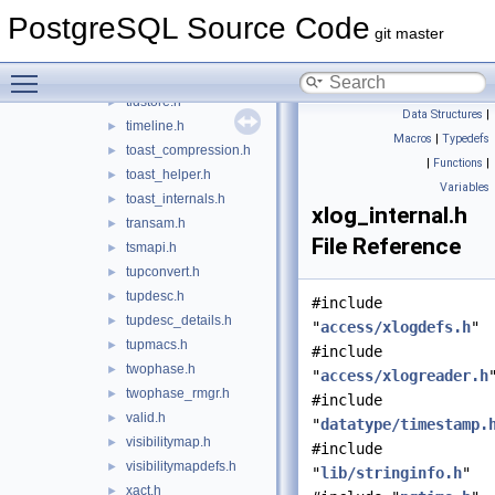
syncscan.h
►
PostgreSQL Source Code
sysattr.h
►
git master
table.h
►
Toggle main menu visibility
tableam.h
►
tidstore.h
►
Data Structures
|
timeline.h
►
Macros
|
Typedefs
toast_compression.h
►
|
Functions
|
toast_helper.h
►
Variables
toast_internals.h
►
xlog_internal.h
transam.h
►
File Reference
tsmapi.h
►
tupconvert.h
►
tupdesc.h
►
#include
tupdesc_details.h
►
"
access/xlogdefs.h
"
tupmacs.h
►
#include
twophase.h
►
"
access/xlogreader.h
twophase_rmgr.h
►
#include
valid.h
►
"
datatype/timestamp.
visibilitymap.h
►
#include
visibilitymapdefs.h
►
"
lib/stringinfo.h
"
xact.h
►